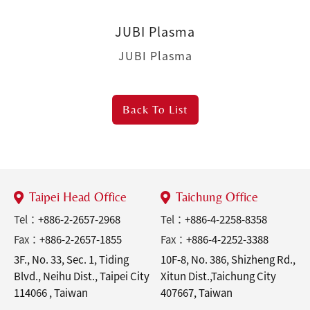
JUBI Plasma
JUBI Plasma
Back To
List
Taipei Head Office
Taichung Office
Tel：
+886-2-2657-2968
Tel：
+886-4-2258-8358
Fax：
+886-2-2657-1855
Fax：
+886-4-2252-3388
3F., No. 33, Sec. 1, Tiding
10F-8, No. 386, Shizheng Rd.,
Blvd., Neihu Dist., Taipei City
Xitun Dist.,Taichung City
114066 , Taiwan
407667, Taiwan