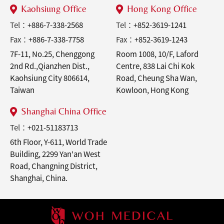
Kaohsiung Office
Hong Kong Office
Tel：
+886-7-338-2568
Tel：
+852-3619-1241
Fax：
+886-7-338-7758
Fax：
+852-3619-1243
7F-11, No.25, Chenggong
Room 1008, 10/F, Laford
2nd Rd.,Qianzhen Dist.,
Centre, 838 Lai Chi Kok
Kaohsiung City 806614,
Road, Cheung Sha Wan,
Taiwan
Kowloon, Hong Kong
Shanghai China Office
Tel：
+021-51183713
6th Floor, Y-611, World Trade
Building, 2299 Yan'an West
Road, Changning District,
Shanghai, China.