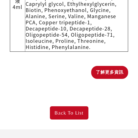
液
Caprylyl glycol, Ethylhexylglycerin,
4ml
Biotin, Phenoxyethanol, Glycine,
Alanine, Serine, Valine, Manganese
PCA, Copper tripeptide-1,
Decapeptide-10, Decapeptide-28,
Oligopeptide-54, Oligopeptide-71,
Isoleucine, Proline, Threonine,
Histidine, Phenylalanine.
了解更多資訊
Back To
List