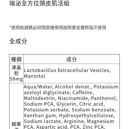
瑞泌全方位頭皮肌活組
*使用前請務必詳閱原廠使用說明書並遵照指示使用
全成分
種類
成分
凍晶
Lactobacillus Extracellular Vesicles,
粉
Mannitol
50mg
Aqua/Water, Alcohol denat., Potassium
azeloyl diglycinate, Caffeine,
Maltodextrin, Niacinamide, Panthenol,
Sodium PCA, Glycerin, Citric acid,
Potassium sorbate, Sodium benzoate,
Xanthan gum, Hydroxyethylcellulose,
Sodium lactate, Arginine, Magnesium
精華
PCA, Aspartic acid, PCA, Zinc PCA,