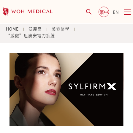
繁中
EN
HOME
沃產品
美容醫學
“威傲”思膚安電刀系統